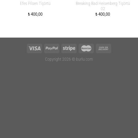
Breaking Bad Heisenberg Tişörtü
Efes Pilsen Tişörtü
02
₺
400,00
₺
400,00
Copyright 2026 ©
burlu.com