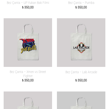
Bez Çanta – UP Yukarı Bak Filmi
Bez Çanta – Pumba
₺
350,00
₺
350,00
Bez Çanta – Xmen vs Street
Bez Çanta – Lab Arcade
Fighter
₺
350,00
₺
350,00