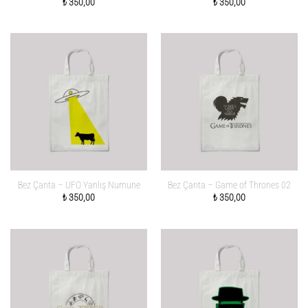
₺
350,00
₺
350,00
Bez Çanta – UFO Yanlış Numune
Bez Çanta – Game of Thrones 02
₺
350,00
₺
350,00