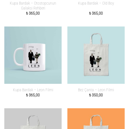
Kupa Bardak – Otostopcunun
Kupa Bardak – Old Boy
Galaksi Rehberi
₺
365,00
₺
365,00
Kupa Bardak – Leon Filmi
Bez Çanta – Leon Filmi
₺
365,00
₺
350,00