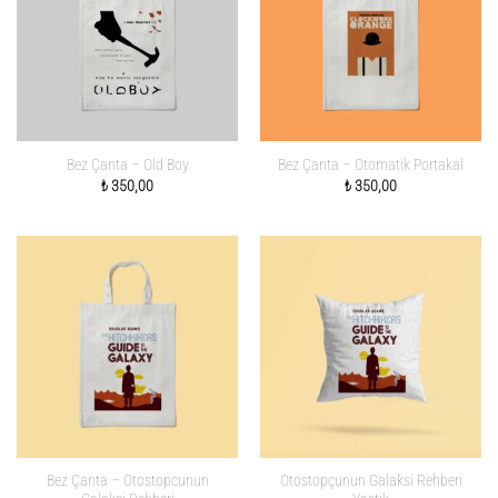
Bez Çanta – Old Boy
Bez Çanta – Otomatik Portakal
₺
350,00
₺
350,00
Bez Çanta – Otostopcunun
Otostopçunun Galaksi Rehberi