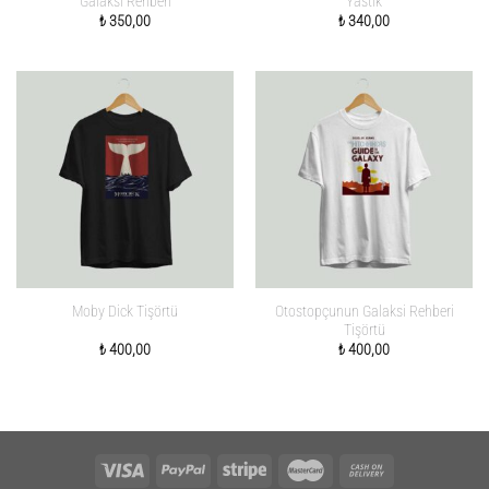
Galaksi Rehberi
Yastık
₺
350,00
₺
340,00
Otostopçunun Galaksi Rehberi
Moby Dick Tişörtü
Tişörtü
₺
400,00
₺
400,00