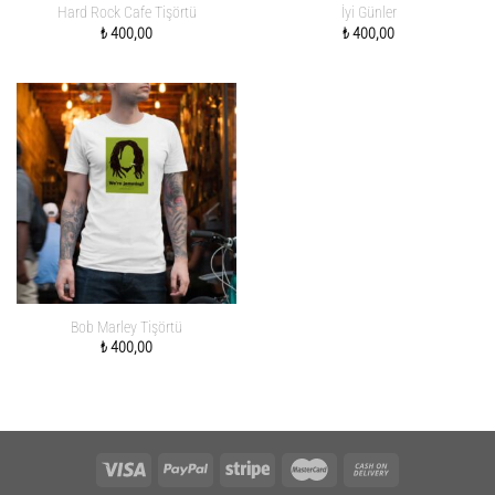
Hard Rock Cafe Tişörtü
İyi Günler
₺
400,00
₺
400,00
Bob Marley Tişörtü
₺
400,00