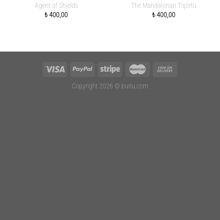
Agent of Shields
The Mandalorian Tişörtü
₺
400,00
₺
400,00
Copyright 2026 ©
burlu.com