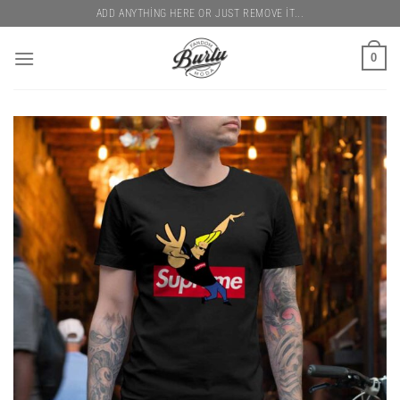
İçeriğe
ADD ANYTHING HERE OR JUST REMOVE IT...
atla
0