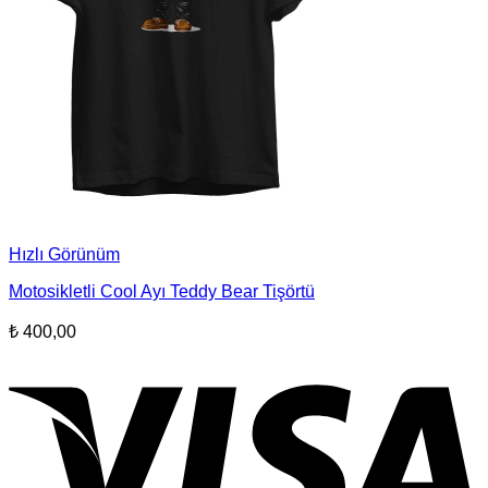
Hızlı Görünüm
Motosikletli Cool Ayı Teddy Bear Tişörtü
₺
400,00