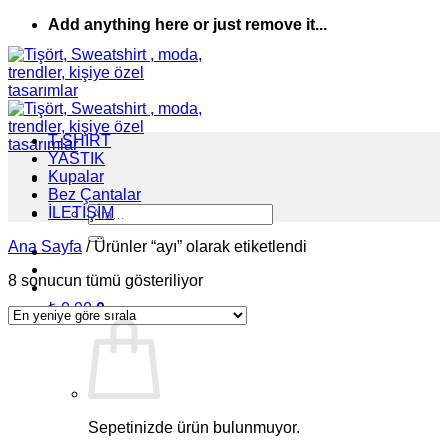
İçeriğe
Add anything here or just remove it...
atla
T-SHIRT
YASTIK
Kupalar
Bez Çantalar
Ara:
İLETİŞİM
Ana Sayfa
/
Ürünler “ayı” olarak etiketlendi
En
8 sonucun tümü gösteriliyor
yeniye
₺
0,00
0
göre
sıralandı
Sepetinizde ürün bulunmuyor.