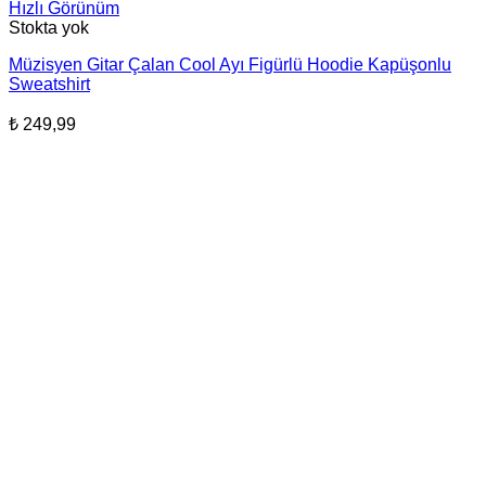
Hızlı Görünüm
Stokta yok
Müzisyen Gitar Çalan Cool Ayı Figürlü Hoodie Kapüşonlu
Sweatshirt
₺
249,99