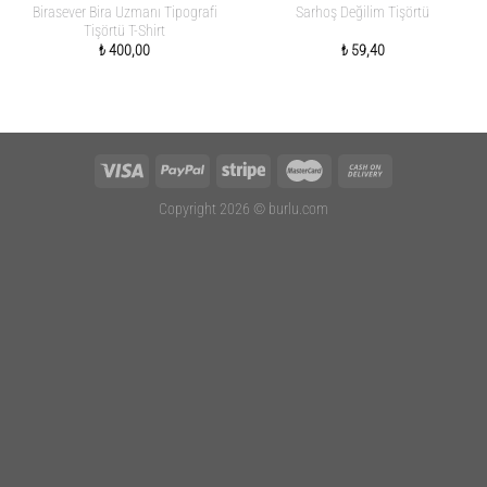
Birasever Bira Uzmanı Tipografi
Sarhoş Değilim Tişörtü
Tişörtü T-Shirt
₺
400,00
₺
59,40
Copyright 2026 ©
burlu.com