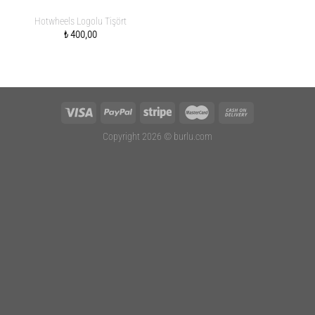
Hotwheels Logolu Tişört
₺
400,00
Copyright 2026 ©
burlu.com