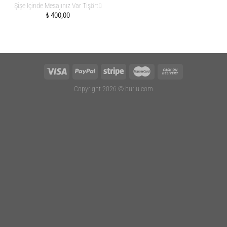
Şişe Içinde Mesajınız Var Tişörtü
₺
400,00
Copyright 2026 ©
burlu.com