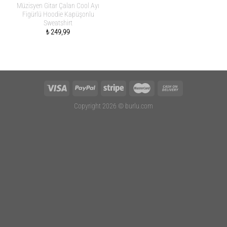
Müzisyen Gitar Çalan Cool Ayı
Figürlü Hoodie Kapüşonlu
Sweatshirt
₺
249,99
Copyright 2026 ©
burlu.com