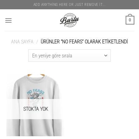
İçeriğe
ADD ANYTHING HERE OR JUST REMOVE IT...
atla
0
ANA SAYFA
/
ÜRÜNLER “NO FEARS” OLARAK ETIKETLENDI
STOKTA YOK