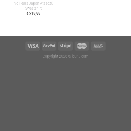
No Fears Japon Atasözü
Sweatshirt
₺
219,99
Copyright 2026 ©
burlu.com