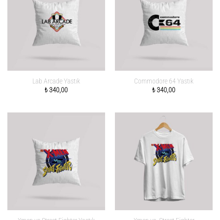
Lab Arcade Yastık
Commodore 64 Yastık
₺
340,00
₺
340,00