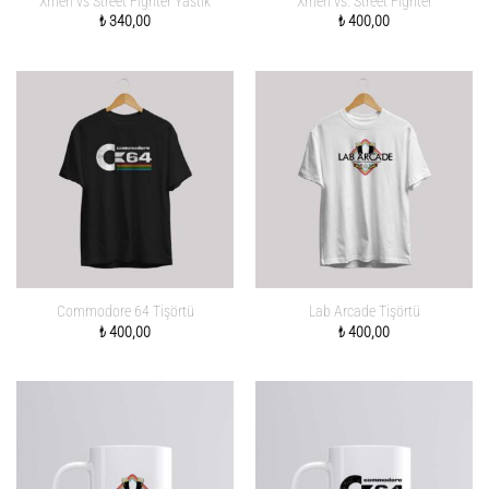
Xmen vs Street Fighter Yastık
Xmen vs. Street Fighter
₺
340,00
₺
400,00
Commodore 64 Tişörtü
Lab Arcade Tişörtü
₺
400,00
₺
400,00