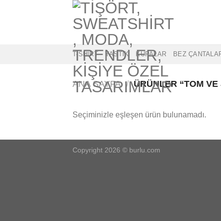
İçeriğe
atla
T-SHIRT
YASTIK
KUPALAR
BEZ ÇANTALA
ANA SAYFA
/
ÜRÜNLER “TOM VE 
Seçiminizle eşleşen ürün bulunamadı.
Copyright 2026 ©
burlu.com