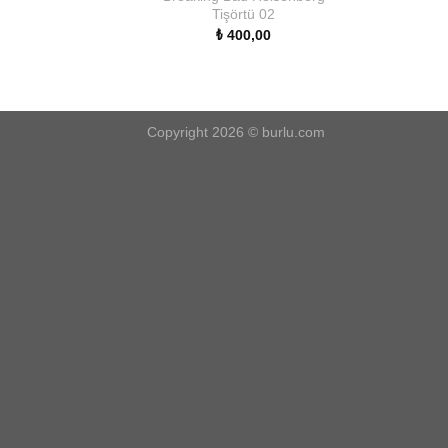
Tişörtü 02
₺
400,00
Copyright 2026 ©
burlu.com