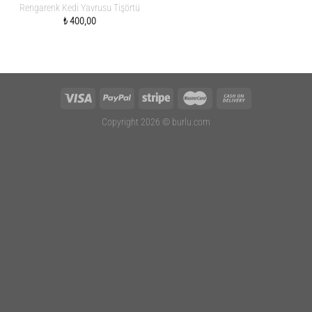
Rengarenk Kedi Yavrusu Tişörtü
₺
400,00
Copyright 2026 ©
burlu.com