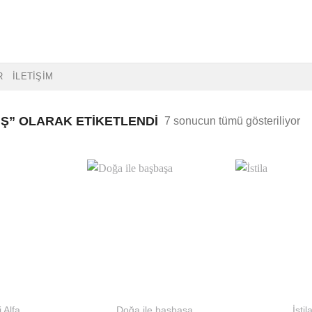
R
İLETİŞİM
” OLARAK ETIKETLENDI
E
7 sonucun tümü gösteriliyor
ye
gö
sı
i Alfa
Doğa ile başbaşa
İstil