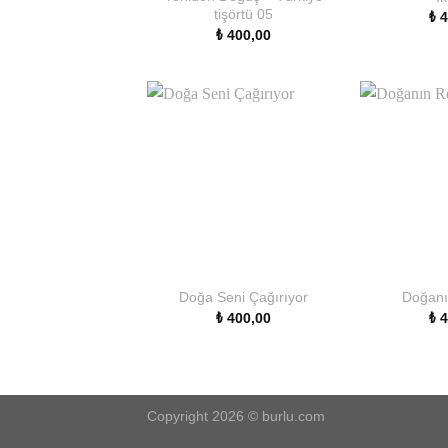
tişörtü 05
₺
4
₺
400,00
Doğa Seni Çağırıyor
Doğanı
₺
400,00
₺
4
Copyright 2026 ©
burlu.com