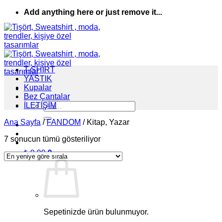
İçeriğe
Add anything here or just remove it...
atla
T-SHIRT
YASTIK
Kupalar
Bez Çantalar
Ara:
İLETİŞİM
Ana Sayfa
/
FANDOM
/
Kitap, Yazar
En
7 sonucun tümü gösteriliyor
yeniye
₺
0,00
0
göre
sıralandı
Sepetinizde ürün bulunmuyor.