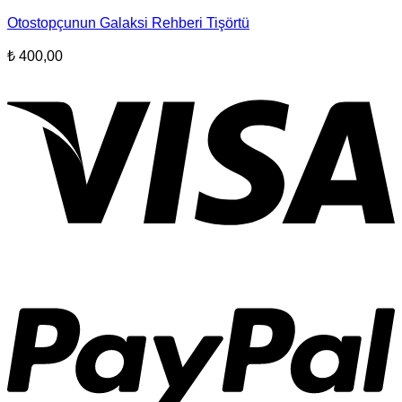
Otostopçunun Galaksi Rehberi Tişörtü
₺
400,00