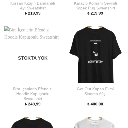
Korsan Kızgın Bandanalı
Karayip Korsanı Sevimli
Ayı Sweatshirt
Köpek Pug Sweatshirt
₺
219,99
₺
219,99
STOKTA YOK
Bira İçenlerin Efendisi
Get Out Kapan Filmi
Hoodie Kapüşonlu
Sinema Afişi
Sweatshirt
₺
249,99
₺
400,00