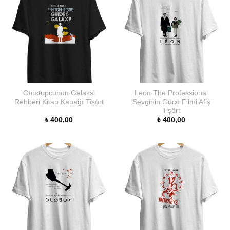
Otostopcunun Galaksi
Leon The Professional
Rehberi Kitap Kapağı Tişört
Sevginin Gücü Filmi Afiş
Tişört
₺
400,00
₺
400,00