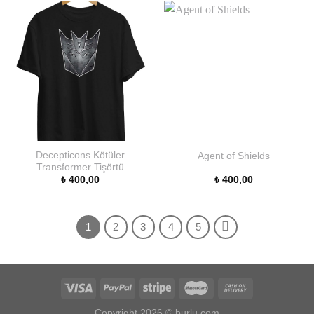
Decepticons Kötüler
Agent of Shields
Transformer Tişörtü
₺
400,00
₺
400,00
1
2
3
4
5
Copyright 2026 ©
burlu.com