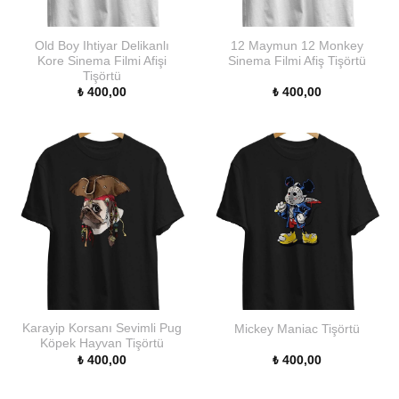
Old Boy Ihtiyar Delikanlı
12 Maymun 12 Monkey
Kore Sinema Filmi Afişi
Sinema Filmi Afiş Tişörtü
Tişörtü
₺
400,00
₺
400,00
Karayip Korsanı Sevimli Pug
Mickey Maniac Tişörtü
Köpek Hayvan Tişörtü
₺
400,00
₺
400,00