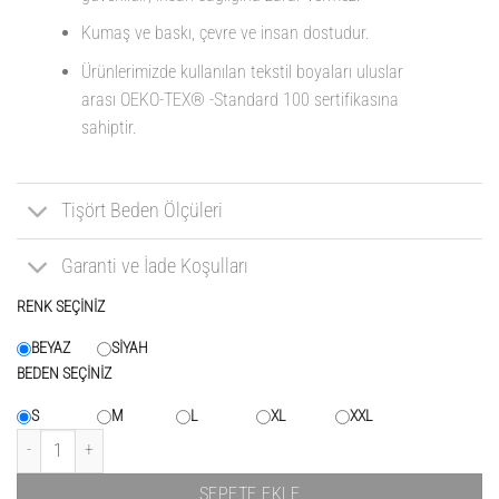
Kumaş ve baskı, çevre ve insan dostudur.
Ürünlerimizde kullanılan tekstil boyaları uluslar
arası OEKO-TEX® -Standard 100 sertifikasına
sahiptir.
Tişört Beden Ölçüleri
Garanti ve İade Koşulları
RENK SEÇİNİZ
BEYAZ
SİYAH
BEDEN SEÇİNİZ
S
M
L
XL
XXL
Chicago Bulls Desenli Süprem Penye Tişörtü adet
SEPETE EKLE