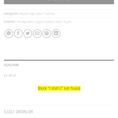
Kategoriler:
Büyük Logo
,
Spor
,
Tişörtler
Etiketler:
chicago bulls
,
logolu tişörtü
,
t-shirt
,
Tişört
AÇIKLAMA
EK BILGI
Block
"t-shirt-2"
not found
İLGILI ÜRÜNLER