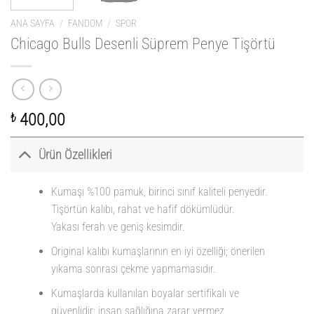
ANA SAYFA
/
FANDOM
/
SPOR
Chicago Bulls Desenli Süprem Penye Tişörtü
₺
400,00
Ürün Özellikleri
Kumaşı %100 pamuk, birinci sınıf kaliteli penyedir.
Tişörtün kalıbı, rahat ve hafif dökümlüdür.
Yakası ferah ve geniş kesimdir.
Original kalıbı kumaşlarının en iyi özelliği; önerilen
yıkama sonrası çekme yapmamasıdır.
Kumaşlarda kullanılan boyalar sertifikalı ve
güvenlidir; insan sağlığına zarar vermez.