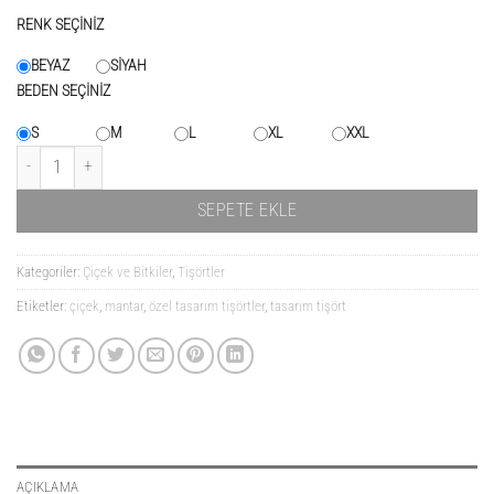
RENK SEÇİNİZ
BEYAZ
SİYAH
BEDEN SEÇİNİZ
S
M
L
XL
XXL
Çiçekler ve Kadın 02 adet
SEPETE EKLE
Kategoriler:
Çiçek ve Bitkiler
,
Tişörtler
Etiketler:
çiçek
,
mantar
,
özel tasarım tişörtler
,
tasarım tişört
AÇIKLAMA