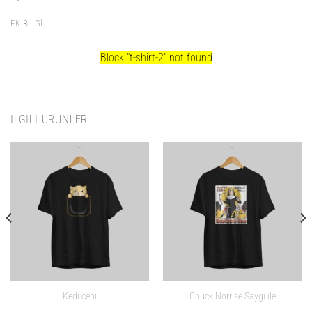
EK BILGI
Block
"t-shirt-2"
not found
İLGILI ÜRÜNLER
Kedi cebi
Chuck Norrise Saygı ile