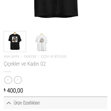
ANA SAYFA
/
FANDOM
/
ÇIÇEK VE BITKILER
Çiçekler ve Kadın 02
₺
400,00
Ürün Özellikleri