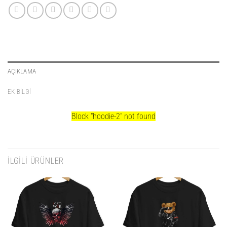
AÇIKLAMA
EK BILGI
Block
"hoodie-2"
not found
İLGILI ÜRÜNLER