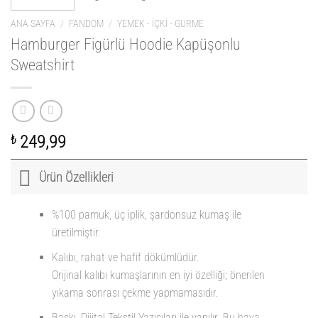
ANA SAYFA
/
FANDOM
/
YEMEK - İÇKI - GURME
Hamburger Figürlü Hoodie Kapüşonlu
Sweatshirt
₺
249,99
Ürün Özellikleri
%100 pamuk, üç iplik, şardonsuz kumaş ile
üretilmiştir.
Kalıbı, rahat ve hafif dökümlüdür.
Orijinal kalıbı kumaşlarının en iyi özelliği; önerilen
yıkama sonrası çekme yapmamasıdır.
Baskı, Dijital Tekstil Yazıcıları ile yapılır. Bu hava