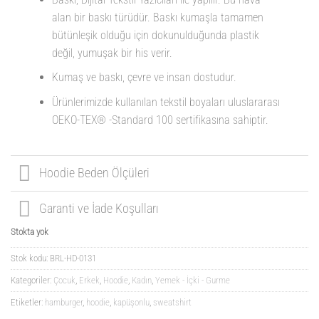
alan bir baskı türüdür. Baskı kumaşla tamamen
bütünleşik olduğu için dokunulduğunda plastik
değil, yumuşak bir his verir.
Kumaş ve baskı, çevre ve insan dostudur.
Ürünlerimizde kullanılan tekstil boyaları uluslararası
OEKO-TEX® -Standard 100 sertifikasına sahiptir.
Hoodie Beden Ölçüleri
Garanti ve İade Koşulları
Stokta yok
Stok kodu:
BRL-HD-0131
Kategoriler:
Çocuk
,
Erkek
,
Hoodie
,
Kadın
,
Yemek - İçki - Gurme
Etiketler:
hamburger
,
hoodie
,
kapüşonlu
,
sweatshirt