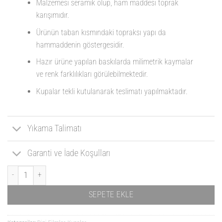
Malzemesi seramik olup, ham maddesi toprak
karışımıdır.
Ürünün taban kısmındaki topraksı yapı da
hammaddenin göstergesidir.
Hazır ürüne yapılan baskılarda milimetrik kaymalar
ve renk farklılıkları görülebilmektedir.
Kupalar tekli kutulanarak teslimatı yapılmaktadır.
Yıkama Talimatı
Garanti ve İade Koşulları
Kupa Bardak - Game of Thrones 02 adet
SEPETE EKLE