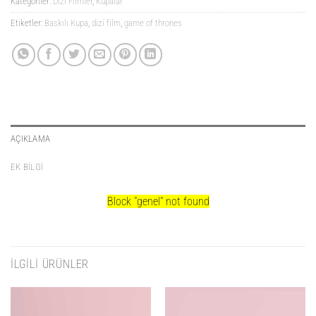
Kategoriler:
Dizi Filmler
,
Kupalar
Etiketler:
Baskılı Kupa
,
dizi film
,
game of thrones
AÇIKLAMA
EK BILGI
Block
"genel"
not found
İLGILI ÜRÜNLER