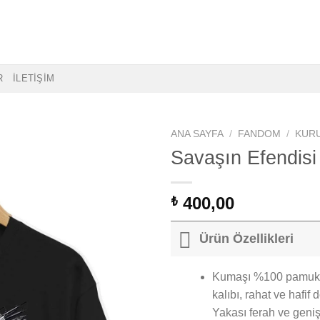
R
İLETİŞİM
ANA SAYFA
/
FANDOM
/
KUR
Savaşın Efendisi
400,00
₺
Ürün Özellikleri
Kumaşı %100 pamuk, bi
kalıbı, rahat ve hafif
Yakası ferah ve geniş