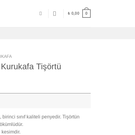
0
₺
0,00
UKAFA
 Kurukafa Tişörtü
rinci sınıf kaliteli penyedir. Tişörtün
 dökümlüdür.
 kesimdir.