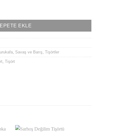
örtü adet
EPETE EKLE
urukafa
,
Savaş ve Barış
,
Tişörtler
rt
,
Tişört