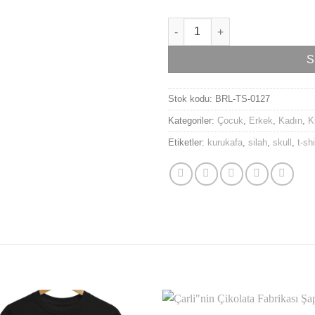
Savaşın Efendisi Kurukafa Tiş
S
Stok kodu:
BRL-TS-0127
Kategoriler:
Çocuk
,
Erkek
,
Kadın
,
K
Etiketler:
kurukafa
,
silah
,
skull
,
t-shi