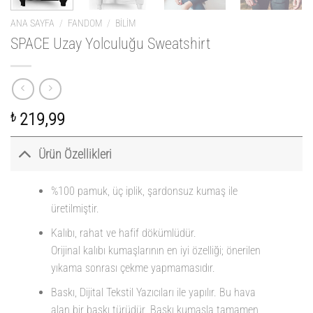
ANA SAYFA
/
FANDOM
/
BILIM
SPACE Uzay Yolculuğu Sweatshirt
₺
219,99
Ürün Özellikleri
%100 pamuk, üç iplik, şardonsuz kumaş ile
üretilmiştir.
Kalıbı, rahat ve hafif dökümlüdür.
Orijinal kalıbı kumaşlarının en iyi özelliği; önerilen
yıkama sonrası çekme yapmamasıdır.
Baskı, Dijital Tekstil Yazıcıları ile yapılır. Bu hava
alan bir baskı türüdür. Baskı kumaşla tamamen