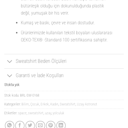
bütünleşik olduğu için dokunulduğunda plastik
değil, yumuşak bir his verir.
Kumaş ve baskı, çevre ve insan dostudur.
Ürünlerimizde kullanılan tekstil boyaları uluslararası
OEKO-TEX® -Standard 100 sertifikasına sahiptir.
Sweatshirt Beden Ölçüleri
Garanti ve İade Koşulları
Stokta yok
Stok kodu:
BRL-SW-0168
Kategoriler:
Bilim
,
Çocuk
,
Erkek
,
Kadın
,
Sweatshirt
,
Uzay Astronot
Etiketler:
space
,
sweatshirt
,
uzay
,
yolculuk