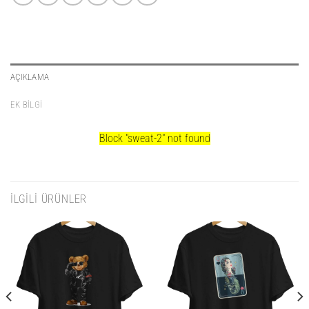
AÇIKLAMA
EK BILGI
Block
"sweat-2"
not found
İLGILI ÜRÜNLER