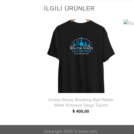
İLGILI ÜRÜNLER
Unisex Beyaz Breaking Bad Walter
White Kimyaya Saygı Tişörtü
₺
400,00
Copyright 2026 ©
burlu.com