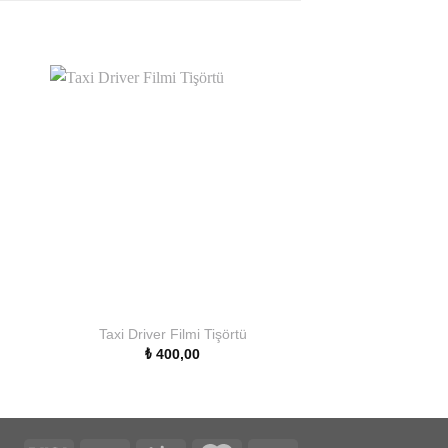
Taxi Driver Filmi Tişörtü
Otomatik Portaka
₺
400,00
₺
400