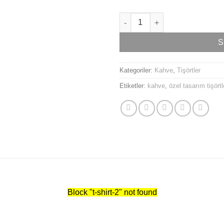
Starbucks Tişörtü adet
S
Kategoriler:
Kahve
,
Tişörtler
Etiketler:
kahve
,
özel tasarım tişörtl
Block
"t-shirt-2"
not found