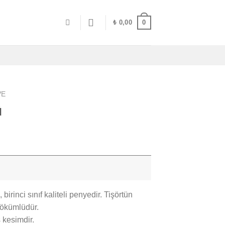
0
₺
0,00
VE
ü
rinci sınıf kaliteli penyedir. Tişörtün
 dökümlüdür.
 kesimdir.