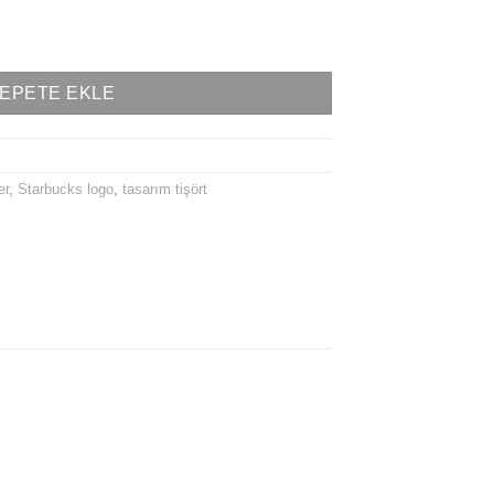
EPETE EKLE
er
,
Starbucks logo
,
tasarım tişört