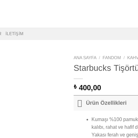
R
İLETİŞİM
ANA SAYFA
/
FANDOM
/
KAH
Starbucks Tişört
400,00
₺
Ürün Özellikleri
Kumaşı %100 pamuk, bi
kalıbı, rahat ve hafif
Yakası ferah ve geniş