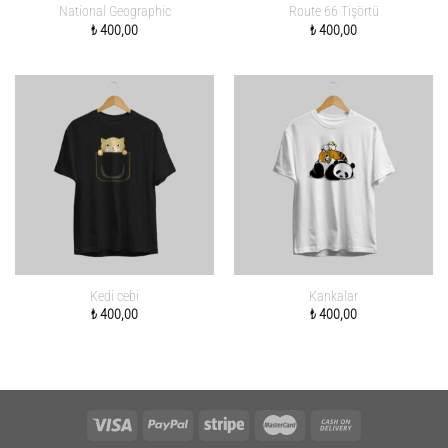
National Geographic
Route 66 Tişörtü
₺
400,00
₺
400,00
Kedi cebi
Kankalar
₺
400,00
₺
400,00