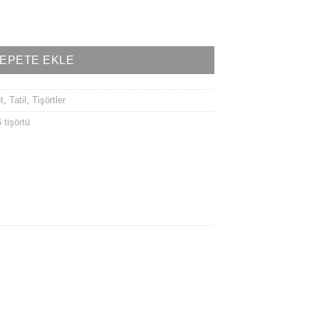
EPETE EKLE
t
,
Tatil
,
Tişörtler
 tişörtü