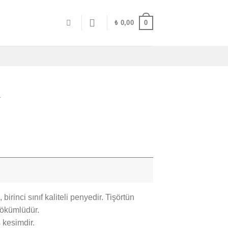
0
₺
0,00
L
rinci sınıf kaliteli penyedir. Tişörtün
 dökümlüdür.
 kesimdir.