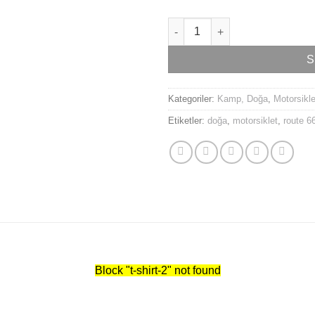
Route 66 Tişörtü adet
S
Kategoriler:
Kamp, Doğa
,
Motorsikle
Etiketler:
doğa
,
motorsiklet
,
route 66
Block
"t-shirt-2"
not found