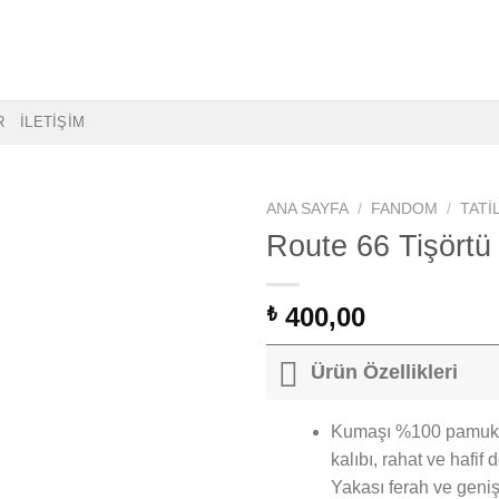
R
İLETİŞİM
ANA SAYFA
/
FANDOM
/
TATI
Route 66 Tişörtü
400,00
₺
Ürün Özellikleri
Kumaşı %100 pamuk, bi
kalıbı, rahat ve hafif
Yakası ferah ve geniş