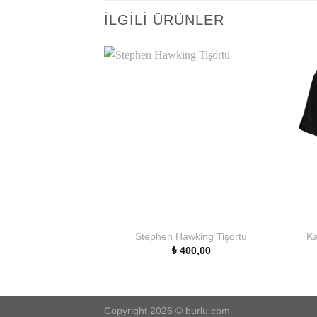
İLGILI ÜRÜNLER
Stephen Hawking Tişörtü
Ka
₺
400,00
Copyright 2026 ©
burlu.com