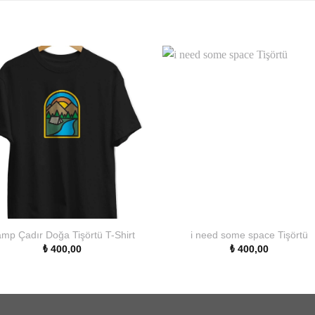
mp Çadır Doğa Tişörtü T-Shirt
i need some space Tişörtü
₺
400,00
₺
400,00