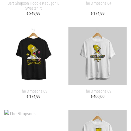
Bart Simpson Hoodie Kapüşonlu
The Simpsons 04
Sweatshirt
₺
249,99
₺
174,99
The Simpsons 03
The Simpsons 02
₺
174,99
₺
400,00