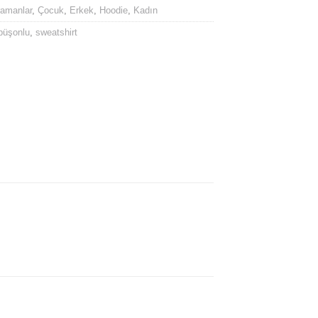
ramanlar
,
Çocuk
,
Erkek
,
Hoodie
,
Kadın
püşonlu
,
sweatshirt