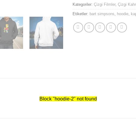
Kategoriler:
Çizgi Filmler
,
Çizgi Kah
Etiketler:
bart simpsons
,
hoodie
,
ka
Block
"hoodie-2"
not found