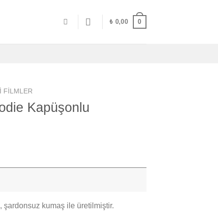
0
₺
0,00
I FILMLER
odie Kapüşonlu
 şardonsuz kumaş ile üretilmiştir.