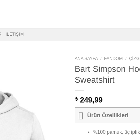
R
İLETİŞİM
ANA SAYFA
/
FANDOM
/
ÇIZG
Bart Simpson Ho
Sweatshirt
249,99
₺
Ürün Özellikleri
%100 pamuk, üç iplik,