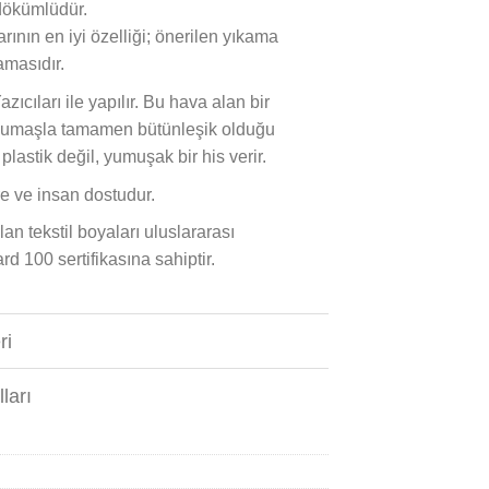
 dökümlüdür.
arının en iyi özelliği; önerilen yıkama
masıdır.
Yazıcıları ile yapılır. Bu hava alan bir
 kumaşla tamamen bütünleşik olduğu
lastik değil, yumuşak bir his verir.
e ve insan dostudur.
an tekstil boyaları uluslararası
100 sertifikasına sahiptir.
ri
ları