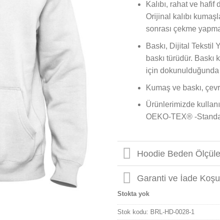
Kalıbı, rahat ve hafif
Orijinal kalıbı kumaşl
sonrası çekme yapma
Baskı, Dijital Tekstil 
baskı türüdür. Baskı
için dokunulduğunda p
Kumaş ve baskı, çevr
Ürünlerimizde kullanıl
OEKO-TEX® -Standard 
Hoodie Beden Ölçüle
Garanti ve İade Koşul
Stokta yok
Stok kodu:
BRL-HD-0028-1