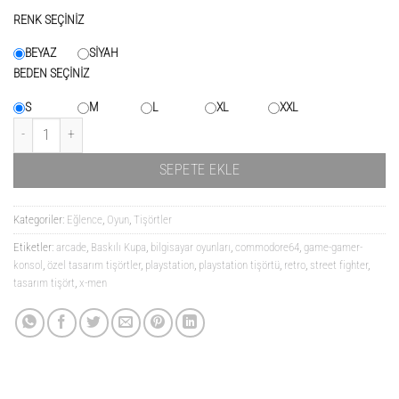
RENK SEÇİNİZ
BEYAZ
SİYAH
BEDEN SEÇİNİZ
S
M
L
XL
XXL
Xmen vs. Street Fighter adet
SEPETE EKLE
Kategoriler:
Eğlence
,
Oyun
,
Tişörtler
Etiketler:
arcade
,
Baskılı Kupa
,
bilgisayar oyunları
,
commodore64
,
game-gamer-
konsol
,
özel tasarım tişörtler
,
playstation
,
playstation tişörtü
,
retro
,
street fighter
,
tasarım tişört
,
x-men