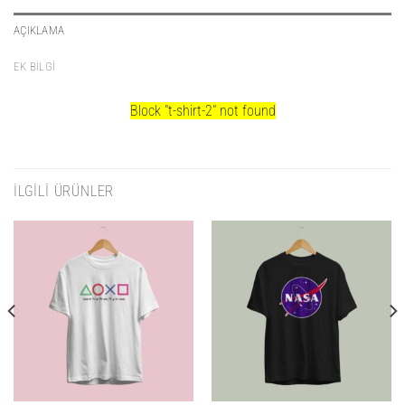
AÇIKLAMA
EK BILGI
Block
"t-shirt-2"
not found
İLGILI ÜRÜNLER