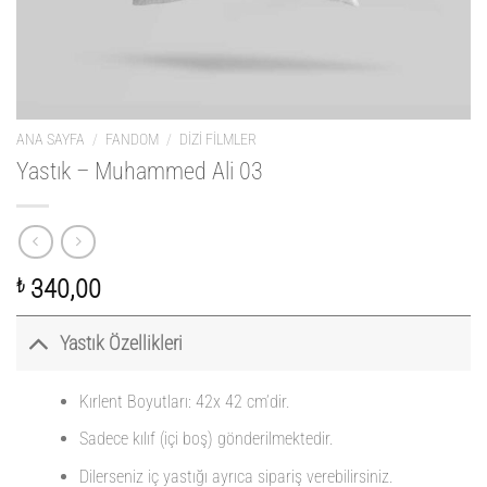
ANA SAYFA
/
FANDOM
/
DIZI FILMLER
Yastık – Muhammed Ali 03
₺
340,00
Yastık Özellikleri
Kırlent Boyutları: 42x 42 cm’dir.
Sadece kılıf (içi boş) gönderilmektedir.
Dilerseniz iç yastığı ayrıca sipariş verebilirsiniz.