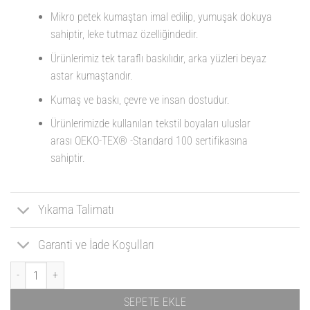
Mikro petek kumaştan imal edilip, yumuşak dokuya
sahiptir, leke tutmaz özelliğindedir.
Ürünlerimiz tek taraflı baskılıdır, arka yüzleri beyaz
astar kumaştandır.
Kumaş ve baskı, çevre ve insan dostudur.
Ürünlerimizde kullanılan tekstil boyaları uluslar
arası OEKO-TEX® -Standard 100 sertifikasına
sahiptir.
Yıkama Talimatı
Garanti ve İade Koşulları
Yastık - Muhammed Ali 03 adet
SEPETE EKLE