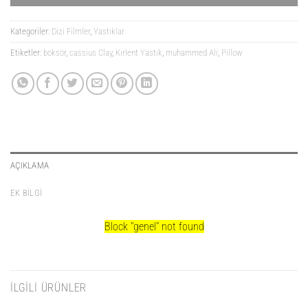
Kategoriler:
Dizi Filmler
,
Yastıklar
Etiketler:
boksör
,
cassius Clay
,
Kırlent Yastık
,
muhammed Ali
,
Pillow
AÇIKLAMA
EK BILGI
Block
"genel"
not found
İLGILI ÜRÜNLER