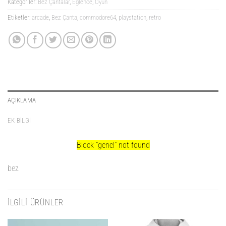
Kategoriler:
Bez Çantalar
,
Eğlence
,
Oyun
Etiketler:
arcade
,
Bez Çanta
,
commodore64
,
playstation
,
retro
AÇIKLAMA
EK BILGI
Block
"genel"
not found
bez
İLGILI ÜRÜNLER