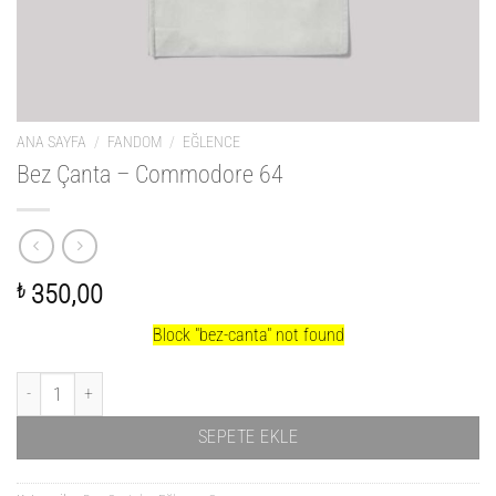
ANA SAYFA
/
FANDOM
/
EĞLENCE
Bez Çanta – Commodore 64
₺
350,00
Block
"bez-canta"
not found
Bez Çanta - Commodore 64 adet
SEPETE EKLE