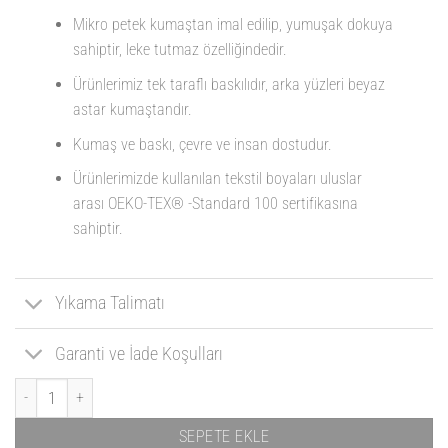
Mikro petek kumaştan imal edilip, yumuşak dokuya
sahiptir, leke tutmaz özelliğindedir.
Ürünlerimiz tek taraflı baskılıdır, arka yüzleri beyaz
astar kumaştandır.
Kumaş ve baskı, çevre ve insan dostudur.
Ürünlerimizde kullanılan tekstil boyaları uluslar
arası OEKO-TEX® -Standard 100 sertifikasına
sahiptir.
Yıkama Talimatı
Garanti ve İade Koşulları
Playstation Yastık 02 adet
SEPETE EKLE