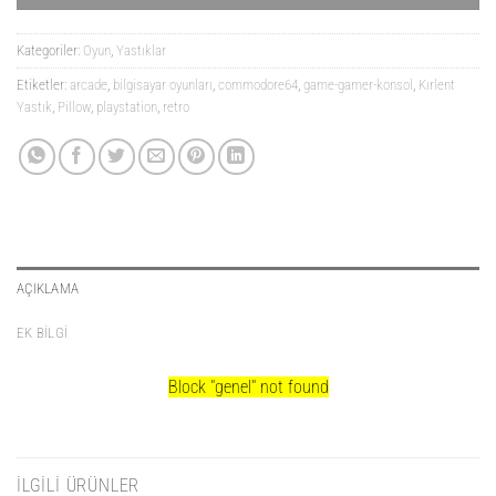
Kategoriler:
Oyun
,
Yastıklar
Etiketler:
arcade
,
bilgisayar oyunları
,
commodore64
,
game-gamer-konsol
,
Kırlent
Yastık
,
Pillow
,
playstation
,
retro
AÇIKLAMA
EK BILGI
Block
"genel"
not found
İLGILI ÜRÜNLER