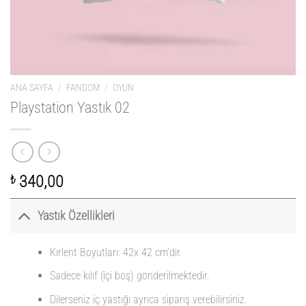
ANA SAYFA
/
FANDOM
/
OYUN
Playstation Yastık 02
₺
340,00
Yastık Özellikleri
Kırlent Boyutları: 42x 42 cm’dir.
Sadece kılıf (içi boş) gönderilmektedir.
Dilerseniz iç yastığı ayrıca sipariş verebilirsiniz.